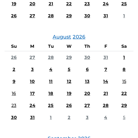
19
20
21
22
23
24
25
26
27
28
29
30
31
1
August
2026
Su
M
Tu
W
Th
F
Sa
26
27
28
29
30
31
1
2
3
4
5
6
7
8
9
10
11
12
13
14
15
16
17
18
19
20
21
22
23
24
25
26
27
28
29
30
31
1
2
3
4
5