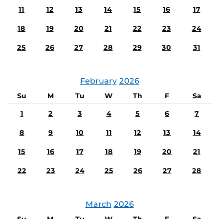
11
12
13
14
15
16
17
18
19
20
21
22
23
24
25
26
27
28
29
30
31
February
2026
Su
M
Tu
W
Th
F
Sa
1
2
3
4
5
6
7
8
9
10
11
12
13
14
15
16
17
18
19
20
21
22
23
24
25
26
27
28
March
2026