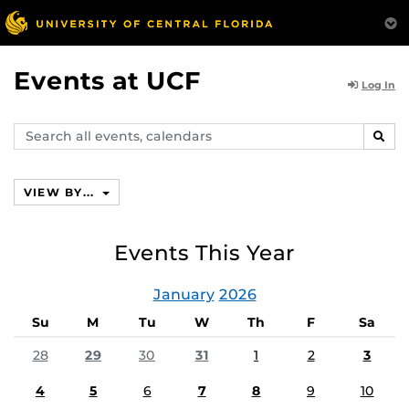
Events at UCF
Log In
Search
SEAR
events,
calendars
VIEW BY...
Events This Year
January
2026
Su
M
Tu
W
Th
F
Sa
28
29
30
31
1
2
3
4
5
6
7
8
9
10