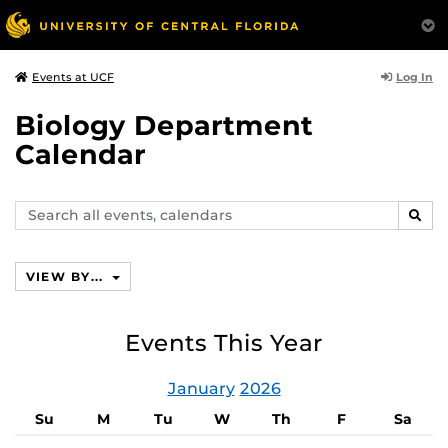
Log In
Events at UCF
Biology Department
Calendar
Search
SEAR
events,
calendars
VIEW BY...
Events This Year
January
2026
Su
M
Tu
W
Th
F
Sa