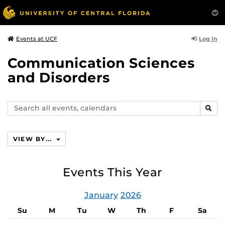
Log In
Events at UCF
Communication Sciences
and Disorders
Search
SEAR
events,
calendars
VIEW BY...
Events This Year
January
2026
Su
M
Tu
W
Th
F
Sa