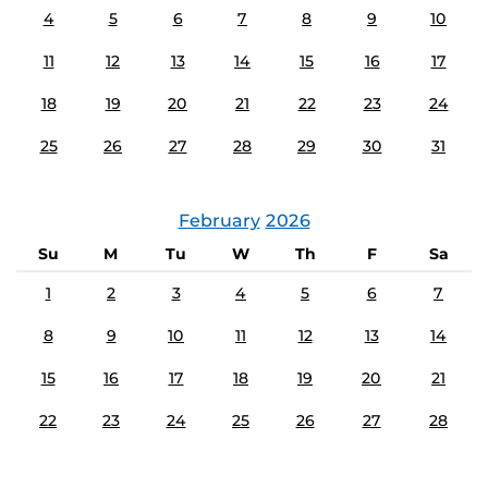
4
5
6
7
8
9
10
11
12
13
14
15
16
17
18
19
20
21
22
23
24
25
26
27
28
29
30
31
February
2026
Su
M
Tu
W
Th
F
Sa
1
2
3
4
5
6
7
8
9
10
11
12
13
14
15
16
17
18
19
20
21
22
23
24
25
26
27
28