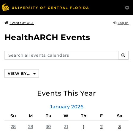
Log In
Events at UCF
HealthARCH Events
Search
SEAR
events,
calendars
VIEW BY...
Events This Year
January
2026
Su
M
Tu
W
Th
F
Sa
28
29
30
31
1
2
3