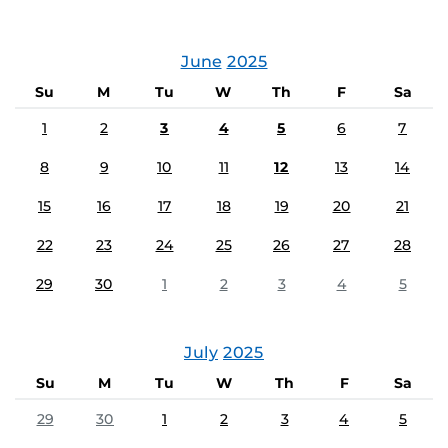
June
2025
Su
M
Tu
W
Th
F
Sa
1
2
3
4
5
6
7
8
9
10
11
12
13
14
15
16
17
18
19
20
21
22
23
24
25
26
27
28
29
30
1
2
3
4
5
July
2025
Su
M
Tu
W
Th
F
Sa
29
30
1
2
3
4
5