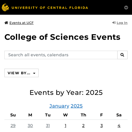
Log In
Events at UCF
College of Sciences Events
Search
SEAR
events,
calendars
VIEW BY...
Events by Year: 2025
January
2025
Su
M
Tu
W
Th
F
Sa
29
30
31
1
2
3
4