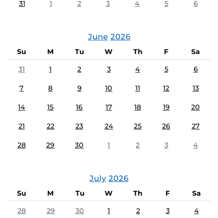
31
1
2
3
4
5
6
June
2026
Su
M
Tu
W
Th
F
Sa
31
1
2
3
4
5
6
7
8
9
10
11
12
13
14
15
16
17
18
19
20
21
22
23
24
25
26
27
28
29
30
1
2
3
4
July
2026
Su
M
Tu
W
Th
F
Sa
28
29
30
1
2
3
4