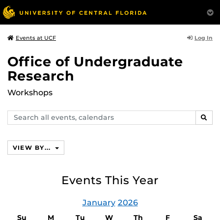
Log In
Events at UCF
Office of Undergraduate
Research
Workshops
Search
SEAR
events,
calendars
VIEW BY...
Events This Year
January
2026
Su
M
Tu
W
Th
F
Sa