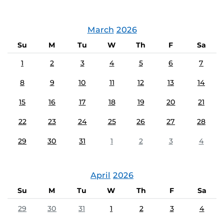
March
2026
Su
M
Tu
W
Th
F
Sa
1
2
3
4
5
6
7
8
9
10
11
12
13
14
15
16
17
18
19
20
21
22
23
24
25
26
27
28
29
30
31
1
2
3
4
April
2026
Su
M
Tu
W
Th
F
Sa
29
30
31
1
2
3
4