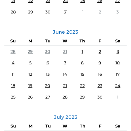
21
22
23
24
25
26
27
28
29
30
31
1
2
3
June
2023
Su
M
Tu
W
Th
F
Sa
28
29
30
31
1
2
3
4
5
6
7
8
9
10
11
12
13
14
15
16
17
18
19
20
21
22
23
24
25
26
27
28
29
30
1
July
2023
Su
M
Tu
W
Th
F
Sa