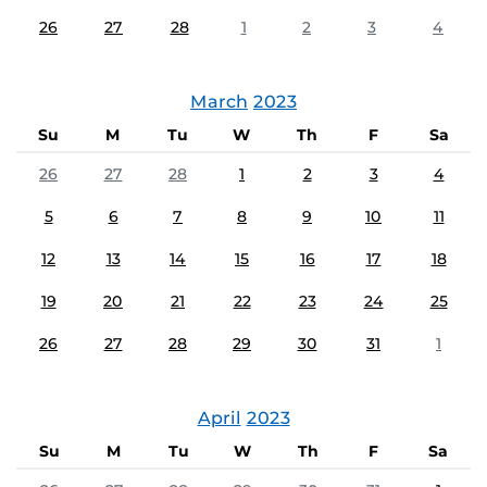
26
27
28
1
2
3
4
March
2023
Su
M
Tu
W
Th
F
Sa
26
27
28
1
2
3
4
5
6
7
8
9
10
11
12
13
14
15
16
17
18
19
20
21
22
23
24
25
26
27
28
29
30
31
1
April
2023
Su
M
Tu
W
Th
F
Sa