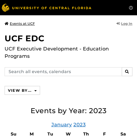
Log In
Events at UCF
UCF EDC
UCF Executive Development - Education
Programs
Search
SEAR
events,
calendars
VIEW BY...
Events by Year: 2023
January
2023
Su
M
Tu
W
Th
F
Sa