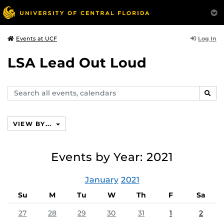
Log In
Events at UCF
LSA Lead Out Loud
Search
SEAR
events,
calendars
VIEW BY...
Events by Year: 2021
January
2021
Su
M
Tu
W
Th
F
Sa
27
28
29
30
31
1
2