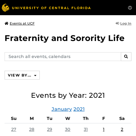
Log In
Events at UCF
Fraternity and Sorority Life
Search
SEAR
events,
calendars
VIEW BY...
Events by Year: 2021
January
2021
Su
M
Tu
W
Th
F
Sa
27
28
29
30
31
1
2